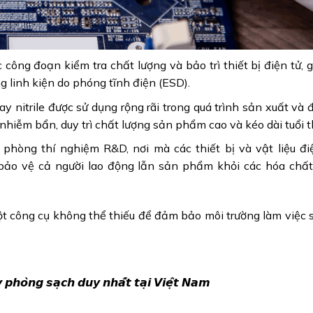
c công đoạn kiểm tra chất lượng và bảo trì thiết bị điện tử, 
ng linh kiện do phóng tĩnh điện (ESD).
tay nitrile được sử dụng rộng rãi trong quá trình sản xuất v
iễm bẩn, duy trì chất lượng sản phẩm cao và kéo dài tuổi th
c phòng thí nghiệm R&D, nơi mà các thiết bị và vật liệu đi
p bảo vệ cả người lao động lẫn sản phẩm khỏi các hóa chấ
ột công cụ không thể thiếu để đảm bảo môi trường làm việc s
𝙝𝙤̀𝙣𝙜 𝙨𝙖̣𝙘𝙝 𝙙𝙪𝙮 𝙣𝙝𝙖̂́𝙩 𝙩𝙖̣𝙞 𝙑𝙞𝙚̣̂𝙩 𝙉𝙖𝙢