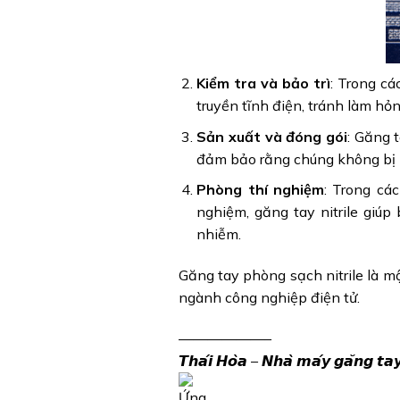
Kiểm tra và bảo trì
: Trong cá
truyền tĩnh điện, tránh làm hỏ
Sản xuất và đóng gói
: Găng 
đảm bảo rằng chúng không bị nh
Phòng thí nghiệm
: Trong cá
nghiệm, găng tay nitrile giú
nhiễm.
Găng tay phòng sạch nitrile là m
ngành công nghiệp điện tử.
——————–
𝙏𝙝𝙖́𝙞 𝙃𝙤̀𝙖
– 𝙉𝙝𝙖̀ 𝙢𝙖́𝙮 𝙜𝙖̆𝙣𝙜 𝙩𝙖𝙮 