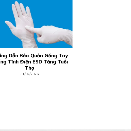
ng Dẫn Bảo Quản Găng Tay
Khám Phá Công D
ng Tĩnh Điện ESD Tăng Tuổi
Phòng Sạch Nitri
Thọ
Dược P
31/07/2026
29/07/20