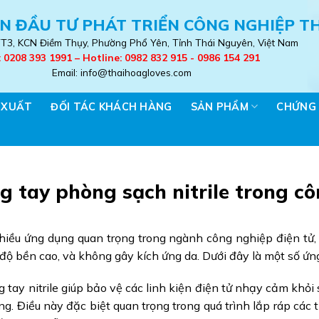
N ĐẦU TƯ PHÁT TRIỂN CÔNG NGHIỆP T
 TT3, KCN Điềm Thụy, Phường Phổ Yên, Tỉnh Thái Nguyên, Việt Nam
: 0208 393 1991 – Hotline: 0982 832 915 - 0986 154 291
Email: info@thaihoagloves.com
 XUẤT
ĐỐI TÁC KHÁCH HÀNG
SẢN PHẨM
CHỨNG
 tay phòng sạch nitrile trong cô
hiều ứng dụng quan trọng trong ngành công nghiệp điện tử,
độ bền cao, và không gây kích ứng da. Dưới đây là một số ứn
g tay nitrile giúp bảo vệ các linh kiện điện tử nhạy cảm khỏ
ng. Điều này đặc biệt quan trọng trong quá trình lắp ráp các 