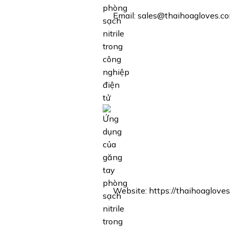
Email: sales@thaihoagloves.c
Website:
https://thaihoaglove