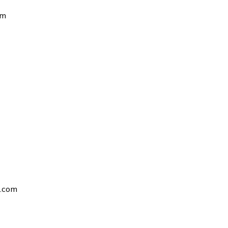
om
s.com