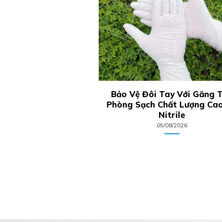
Sản Xuất Găng Tay
Bảo Vệ Đôi Tay Với Găng 
ông Nghệ Hiện Đại,
Phòng Sạch Chất Lượng Ca
Đạt Chuẩn Quốc Tế
Nitrile
2/07/2026
05/08/2026