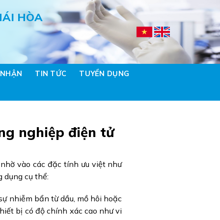
HÁI HÒA
 NHẬN
TIN TỨC
TUYỂN DỤNG
ng nghiệp điện tử
 nhờ vào các đặc tính ưu việt như
g dụng cụ thể:
i sự nhiễm bẩn từ dầu, mồ hôi hoặc
thiết bị có độ chính xác cao như vi